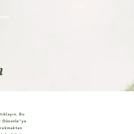
etişim
a
tıklayın. Bu
ni Düzenle"ye
bırakmaktan