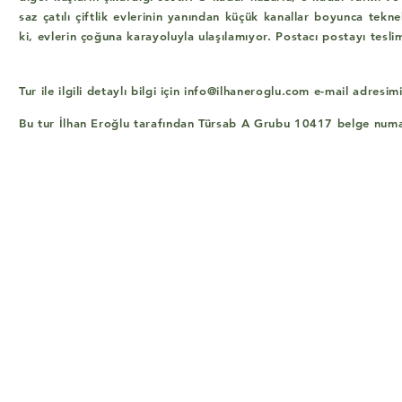
saz çatılı çiftlik evlerinin yanından küçük kanallar boyunca tek
ki, evlerin çoğuna karayoluyla ulaşılamıyor. Postacı postayı tesli
Tur ile ilgili detaylı bilgi için
info@ilhaneroglu.com
e-mail adresimiz
Bu tur İlhan Eroğlu tarafından Türsab A Grubu 10417 belge numar