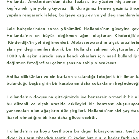
Hollanda, Amsterdam'dan daha fazlası, bu yüzden hiç zaman
keşfetmek için yola çıkıyoruz. İlk durağımız hemen gezimiz önce k
yapılan rengarenk laleler, bölgeye özgü ev ve yel değirmenleriy
Lale bahçelerinden sonra yönümüzü Hollanda'nın güneyine çev
Hollanda'nın en büyük değirmen ağını oluşturan Kinderdjik'
Kinderdijk'in yel değirmenleri, Alblasserwaard'ın alçak arazilerini
alan yel değirmenleri ikonik bir Hollanda sahnesi oluştururlar.
1000 yılı aşkın süredir suyu kendi çıkarları için nasıl kullandı
değirmen fotoğrafları çekme şansına sahip olacaksınız.
Antika dükkânları ve cin barların sıralandığı fotojenik bir liman k
bulunduğu başka şirin bir kasabanın daha sokaklarını keşfedeceğ
Hollanda'nın doğusuna gittiğimizde ise benzersiz ormanlık bir al
bu düzenli ve alçak arazide etkileyici bir kontrast oluşturuy
yansımaları olan ağaçların düz çizgileri, Hollanda'nın sizi şaşır
ibaret olmadığını bir kez daha gösterecektir.
Hollanda'nın su köyü Giethoorn bir diğer lokasyonumuz. Gietho
diğer kuşların çıkardığı sestir. O kadar huzurlu, o kadar farklı v