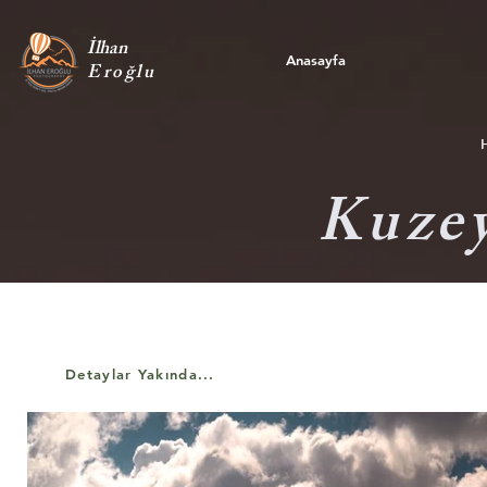
İlhan
Anasayfa
Eroğlu
Kuzey
Detaylar Yakında...